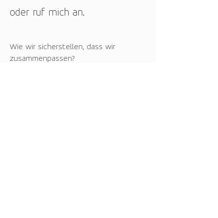
oder ruf mich an.
Wie wir sicherstellen, dass wir
zusammenpassen?
Das geht nur übers Kennenlernen.
Ruf mich einfach an oder schreib mir
eine Nachricht mit ein paar Angaben
zu eurer Problemstellung, eurer Vision,
euerm Ziel oder euerm Bedarf.
Bei einem Erstgespräch lernen wir uns
persönlich kennen und finden heraus,
ob und auf welche Weise ich euch
unterstützen kann.
Ruf